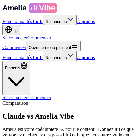
Amelia
Vibe
Fonctionnalités
Tarifs
À propos
Ressources
FR
Se connecter
Commencer
Commencer
Ouvrir le menu principal
Fonctionnalités
Tarifs
À propos
Ressources
Français
Se connecter
Commencer
Comparaison
Claude
vs
Amelia Vibe
Amelia est votre coéquipière IA pour le contenu. Donnez-lui ce que
vous avez et obtenez des posts LinkedIn que vous aurez vraiment