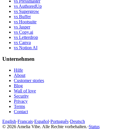
vs Pressmaster
vs AuthoredUp
vs Supergrow
vs Buffer
vs Hootsuite
vs Jasper
vs Copy.ai
vs Letterdrop
vs Canva
vs Notion AI
Unternehmen
Hilfe
About
Customer stories
Blog
Wall of love
Security
Privacy
Terms
Contact
English
·
Français
·
Español
·
Português
·
Deutsch
©
2026
Amelia Vibe.
Alle Rechte vorbehalten.
·
Status