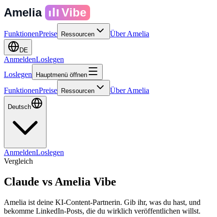
Amelia
Vibe
Funktionen
Preise
Über Amelia
Ressourcen
DE
Anmelden
Loslegen
Loslegen
Hauptmenü öffnen
Funktionen
Preise
Über Amelia
Ressourcen
Deutsch
Anmelden
Loslegen
Vergleich
Claude
vs
Amelia Vibe
Amelia ist deine KI-Content-Partnerin. Gib ihr, was du hast, und
bekomme LinkedIn-Posts, die du wirklich veröffentlichen willst.