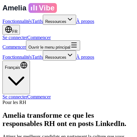
Amelia
Vibe
Fonctionnalités
Tarifs
À propos
Ressources
FR
Se connecter
Commencer
Commencer
Ouvrir le menu principal
Fonctionnalités
Tarifs
À propos
Ressources
Français
Se connecter
Commencer
Pour les RH
Amelia transforme ce que les
responsables RH ont en
posts LinkedIn.
Attirez les meilleurs candidats en partageant la culture que vous