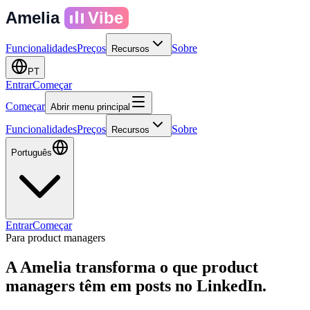
Amelia
Vibe
Funcionalidades
Preços
Sobre
Recursos
PT
Entrar
Começar
Começar
Abrir menu principal
Funcionalidades
Preços
Sobre
Recursos
Português
Entrar
Começar
Para product managers
A Amelia transforma o que product
managers têm em
posts no LinkedIn.