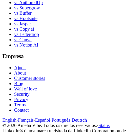
vs AuthoredUp
vs Supergrow
vs Buffer
vs Hootsuite
vs Jasper
vs Copy.ai
vs Letterdrop
vs Canva
vs Notion AI
Empresa
Ajuda
About
Customer stories
Blog
Wall of love
Security
Privacy
Terms
Contact
English
·
Français
·
Español
·
Português
·
Deutsch
©
2026
Amelia Vibe.
Todos os direitos reservados.
·
Status
LinkedIn® é uma marca registrada da LinkedIn Corporation ou de