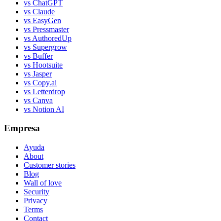
vs ChatGPT
vs Claude
vs EasyGen
vs Pressmaster
vs AuthoredUp
vs Supergrow
vs Buffer
vs Hootsuite
vs Jasper
vs Copy.ai
vs Letterdrop
vs Canva
vs Notion AI
Empresa
Ayuda
About
Customer stories
Blog
Wall of love
Security
Privacy
Terms
Contact