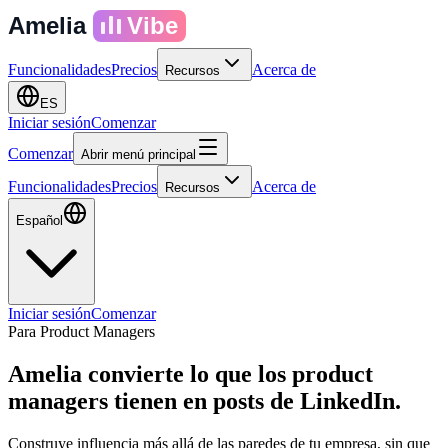
Amelia
Vibe
Funcionalidades
Precios
Acerca de
Recursos
ES
Iniciar sesión
Comenzar
Comenzar
Abrir menú principal
Funcionalidades
Precios
Acerca de
Recursos
Español
Iniciar sesión
Comenzar
Para Product Managers
Amelia convierte lo que los product
managers tienen en
posts de LinkedIn.
Construye influencia más allá de las paredes de tu empresa, sin que