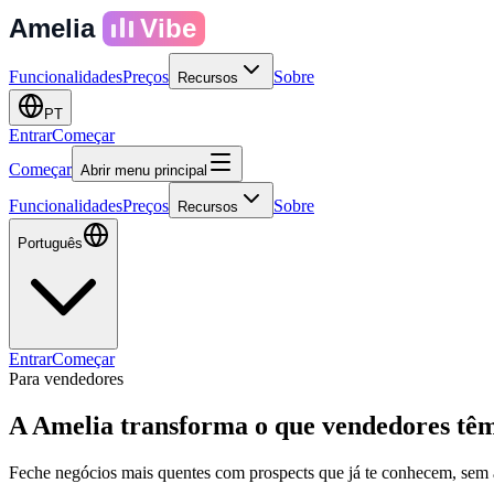
Amelia
Vibe
Funcionalidades
Preços
Sobre
Recursos
PT
Entrar
Começar
Começar
Abrir menu principal
Funcionalidades
Preços
Sobre
Recursos
Português
Entrar
Começar
Para vendedores
A Amelia transforma o que vendedores t
Feche negócios mais quentes com prospects que já te conhecem, sem a