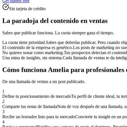
Get started free
Sin tarjeta de crédito
La paradoja del contenido en ventas
Sabes que publicar funciona. La cuota siempre gana el tiempo.
La cuota tiene prioridad.
Sabes que deberías publicar. Pero cuando elig
El contenido de la empresa es genérico.
Los posts de marketing no sue
No quieres sonar como marketing.
Tus prospectos detectan el conteni
Una mina de insights, sin sistema.
Cada llamada de ventas te da inteli
Cómo funciona Amelia para profesionales 
De una llamada de ventas a un post publicado.
1
Define tu posicionamiento de mercado
Tu perfil de cliente ideal, tu t
2
Comparte tus notas de llamada
Nota de voz después de una llamada, un
3
Recibe un borrador listo para tu mercado
Convierte tu insight en un p
4
Revisa y programa
Planifica una semana de posts el domingo. Prográm