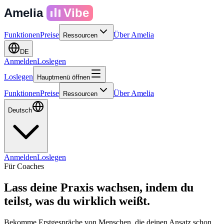
Amelia
Vibe
Funktionen
Preise
Über Amelia
Ressourcen
DE
Anmelden
Loslegen
Loslegen
Hauptmenü öffnen
Funktionen
Preise
Über Amelia
Ressourcen
Deutsch
Anmelden
Loslegen
Für Coaches
Lass deine Praxis wachsen, indem du
teilst,
was du wirklich weißt.
Bekomme Erstgespräche von Menschen, die deinen Ansatz schon