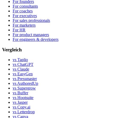
For founders
For consultants
For coaches
For executives
For sales professionals
For marketers
For HR
For product managers
For engineers & developers
Vergleich
vs Taplio
vs ChatGPT
vs Claude
vs EasyGen
vs Pressmaster
vs AuthoredUp
vs Supergrow
vs Buffer
vs Hootsuite
vs Jasper
vs Copy.ai
vs Letterdrop
vs Canva