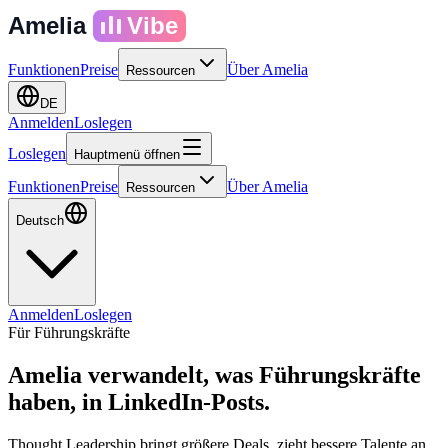
Amelia
Vibe
Funktionen
Preise
Über Amelia
Ressourcen
DE
Anmelden
Loslegen
Loslegen
Hauptmenü öffnen
Funktionen
Preise
Über Amelia
Ressourcen
Deutsch
Anmelden
Loslegen
Für Führungskräfte
Amelia verwandelt, was Führungskräfte
haben, in
LinkedIn-Posts.
Thought Leadership bringt größere Deals, zieht bessere Talente an