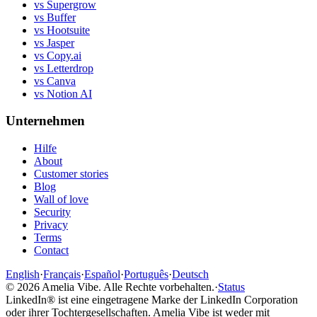
vs Supergrow
vs Buffer
vs Hootsuite
vs Jasper
vs Copy.ai
vs Letterdrop
vs Canva
vs Notion AI
Unternehmen
Hilfe
About
Customer stories
Blog
Wall of love
Security
Privacy
Terms
Contact
English
·
Français
·
Español
·
Português
·
Deutsch
©
2026
Amelia Vibe.
Alle Rechte vorbehalten.
·
Status
LinkedIn® ist eine eingetragene Marke der LinkedIn Corporation
oder ihrer Tochtergesellschaften. Amelia Vibe ist weder mit