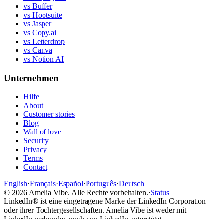
vs Buffer
vs Hootsuite
vs Jasper
vs Copy.ai
vs Letterdrop
vs Canva
vs Notion AI
Unternehmen
Hilfe
About
Customer stories
Blog
Wall of love
Security
Privacy
Terms
Contact
English
·
Français
·
Español
·
Português
·
Deutsch
©
2026
Amelia Vibe.
Alle Rechte vorbehalten.
·
Status
LinkedIn® ist eine eingetragene Marke der LinkedIn Corporation
oder ihrer Tochtergesellschaften. Amelia Vibe ist weder mit
LinkedIn verbunden noch von LinkedIn unterstützt.