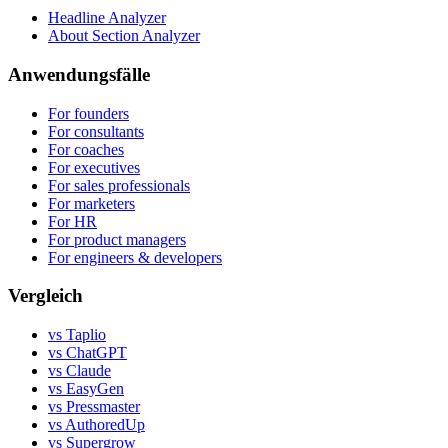
Headline Analyzer
About Section Analyzer
Anwendungsfälle
For founders
For consultants
For coaches
For executives
For sales professionals
For marketers
For HR
For product managers
For engineers & developers
Vergleich
vs Taplio
vs ChatGPT
vs Claude
vs EasyGen
vs Pressmaster
vs AuthoredUp
vs Supergrow