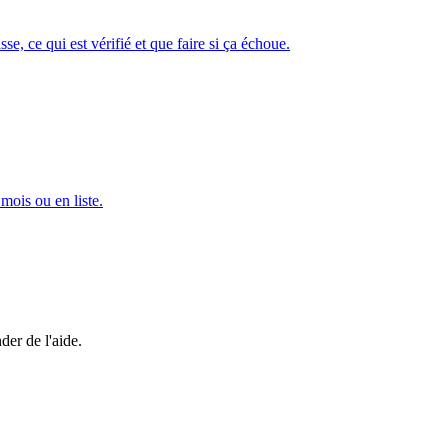
e, ce qui est vérifié et que faire si ça échoue.
mois ou en liste.
der de l'aide.