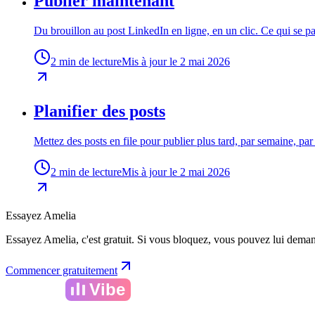
Publier maintenant
Du brouillon au post LinkedIn en ligne, en un clic. Ce qui se pass
2 min de lecture
Mis à jour le 2 mai 2026
Planifier des posts
Mettez des posts en file pour publier plus tard, par semaine, par 
2 min de lecture
Mis à jour le 2 mai 2026
Essayez Amelia
Essayez Amelia, c'est gratuit. Si vous bloquez, vous pouvez lui deman
Commencer gratuitement
Amelia
Vibe