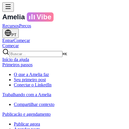
Amelia
Vibe
Recursos
Preços
PT
Entrar
Começar
Começar
⌘K
Início da ajuda
Primeiros passos
O que a Amelia faz
Seu primeiro post
Conectar o LinkedIn
Trabalhando com a Amelia
Compartilhar contexto
Publicação e agendamento
Publicar agora