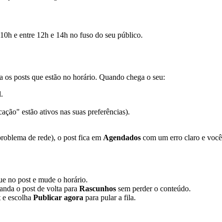
10h e entre 12h e 14h no fuso do seu público.
 os posts que estão no horário. Quando chega o seu:
.
ação" estão ativos nas suas preferências).
problema de rede), o post fica em
Agendados
com um erro claro e você
que no post e mude o horário.
nda o post de volta para
Rascunhos
sem perder o conteúdo.
t e escolha
Publicar agora
para pular a fila.