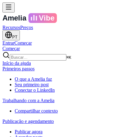
Amelia
Vibe
Recursos
Preços
PT
Entrar
Começar
Começar
⌘K
Início da ajuda
Primeiros passos
O que a Amelia faz
Seu primeiro post
Conectar o LinkedIn
Trabalhando com a Amelia
Compartilhar contexto
Publicação e agendamento
Publicar agora