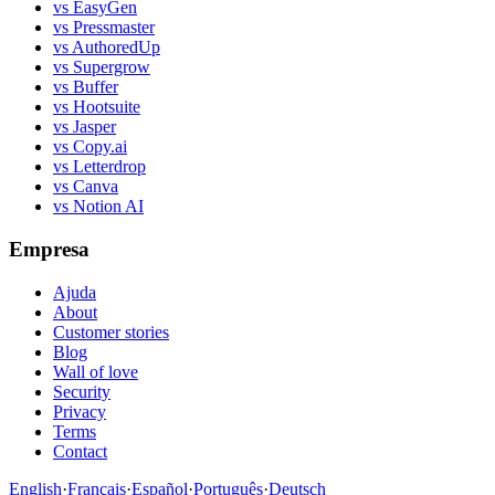
vs EasyGen
vs Pressmaster
vs AuthoredUp
vs Supergrow
vs Buffer
vs Hootsuite
vs Jasper
vs Copy.ai
vs Letterdrop
vs Canva
vs Notion AI
Empresa
Ajuda
About
Customer stories
Blog
Wall of love
Security
Privacy
Terms
Contact
English
·
Français
·
Español
·
Português
·
Deutsch