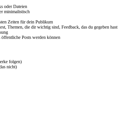
s oder Dateien
der minimalistisch
esten Zeiten für dein Publikum
itest, Themen, die dir wichtig sind, Feedback, das du gegeben hast
ssung
s öffentliche Posts werden können
erke folgen)
das nicht)