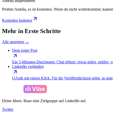
Amelia ausprobieren
Probier Amelia, es ist kostenlos. Wenn du nicht weiterkommst, kannst 
Kostenlos loslegen
Mehr in Erste Schritte
Alle anzeigen
→
Dein erster Post
Ein 5-Minuten-Durchgang: Chat öffnen, etwas teilen, prüfen, ve
LinkedIn verbinden
OAuth mit einem Klick. Für die Veröffentlichung nötig, in unte
Amelia
Vibe
Deine Ideen. Baue eine Zielgruppe auf LinkedIn auf.
Twitter