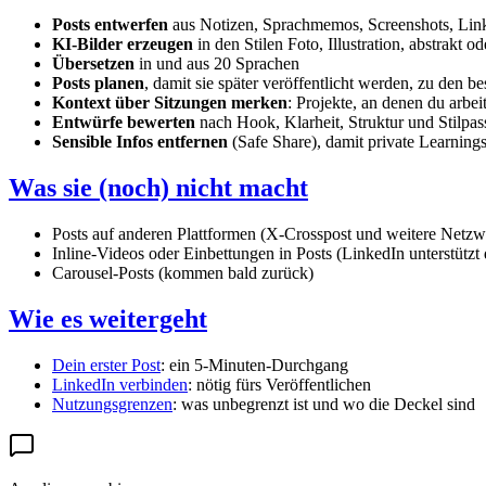
Posts entwerfen
aus Notizen, Sprachmemos, Screenshots, Link
KI-Bilder erzeugen
in den Stilen Foto, Illustration, abstrakt o
Übersetzen
in und aus 20 Sprachen
Posts planen
, damit sie später veröffentlicht werden, zu den b
Kontext über Sitzungen merken
: Projekte, an denen du arbe
Entwürfe bewerten
nach Hook, Klarheit, Struktur und Stilpa
Sensible Infos entfernen
(Safe Share), damit private Learning
Was sie (noch) nicht macht
Posts auf anderen Plattformen (X-Crosspost und weitere Netzw
Inline-Videos oder Einbettungen in Posts (LinkedIn unterstützt 
Carousel-Posts (kommen bald zurück)
Wie es weitergeht
Dein erster Post
: ein 5-Minuten-Durchgang
LinkedIn verbinden
: nötig fürs Veröffentlichen
Nutzungsgrenzen
: was unbegrenzt ist und wo die Deckel sind