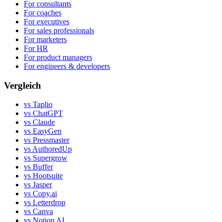
For consultants
For coaches
For executives
For sales professionals
For marketers
For HR
For product managers
For engineers & developers
Vergleich
vs Taplio
vs ChatGPT
vs Claude
vs EasyGen
vs Pressmaster
vs AuthoredUp
vs Supergrow
vs Buffer
vs Hootsuite
vs Jasper
vs Copy.ai
vs Letterdrop
vs Canva
vs Notion AI