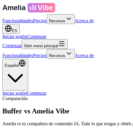
Amelia
Vibe
Funcionalidades
Precios
Acerca de
Recursos
ES
Iniciar sesión
Comenzar
Comenzar
Abrir menú principal
Funcionalidades
Precios
Acerca de
Recursos
Español
Iniciar sesión
Comenzar
Comparación
Buffer
vs
Amelia Vibe
Amelia es tu compañera de contenido IA. Dale lo que tengas y obtén 