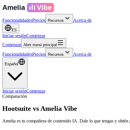
Amelia
Vibe
Funcionalidades
Precios
Acerca de
Recursos
ES
Iniciar sesión
Comenzar
Comenzar
Abrir menú principal
Funcionalidades
Precios
Acerca de
Recursos
Español
Iniciar sesión
Comenzar
Comparación
Hootsuite
vs
Amelia Vibe
Amelia es tu compañera de contenido IA. Dale lo que tengas y obtén 