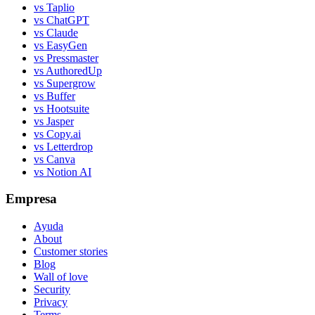
vs Taplio
vs ChatGPT
vs Claude
vs EasyGen
vs Pressmaster
vs AuthoredUp
vs Supergrow
vs Buffer
vs Hootsuite
vs Jasper
vs Copy.ai
vs Letterdrop
vs Canva
vs Notion AI
Empresa
Ayuda
About
Customer stories
Blog
Wall of love
Security
Privacy
Terms