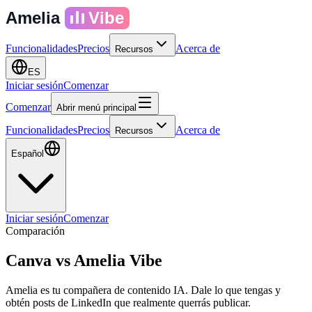
Amelia
Vibe
Funcionalidades
Precios
Acerca de
Recursos
ES
Iniciar sesión
Comenzar
Comenzar
Abrir menú principal
Funcionalidades
Precios
Acerca de
Recursos
Español
Iniciar sesión
Comenzar
Comparación
Canva
vs
Amelia Vibe
Amelia es tu compañera de contenido IA. Dale lo que tengas y
obtén posts de LinkedIn que realmente querrás publicar.