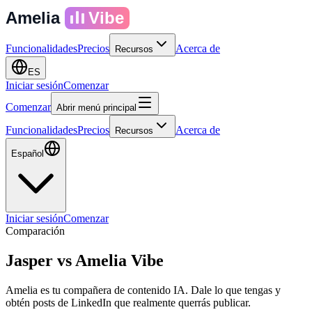
Amelia
Vibe
Funcionalidades
Precios
Acerca de
Recursos
ES
Iniciar sesión
Comenzar
Comenzar
Abrir menú principal
Funcionalidades
Precios
Acerca de
Recursos
Español
Iniciar sesión
Comenzar
Comparación
Jasper
vs
Amelia Vibe
Amelia es tu compañera de contenido IA. Dale lo que tengas y
obtén posts de LinkedIn que realmente querrás publicar.