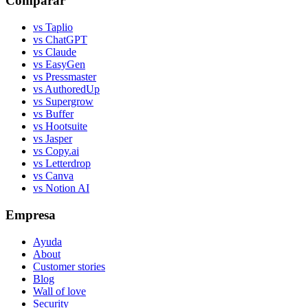
Comparar
vs Taplio
vs ChatGPT
vs Claude
vs EasyGen
vs Pressmaster
vs AuthoredUp
vs Supergrow
vs Buffer
vs Hootsuite
vs Jasper
vs Copy.ai
vs Letterdrop
vs Canva
vs Notion AI
Empresa
Ayuda
About
Customer stories
Blog
Wall of love
Security