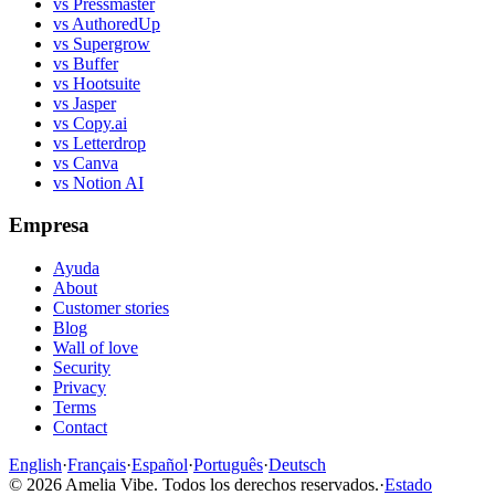
vs Pressmaster
vs AuthoredUp
vs Supergrow
vs Buffer
vs Hootsuite
vs Jasper
vs Copy.ai
vs Letterdrop
vs Canva
vs Notion AI
Empresa
Ayuda
About
Customer stories
Blog
Wall of love
Security
Privacy
Terms
Contact
English
·
Français
·
Español
·
Português
·
Deutsch
©
2026
Amelia Vibe.
Todos los derechos reservados.
·
Estado