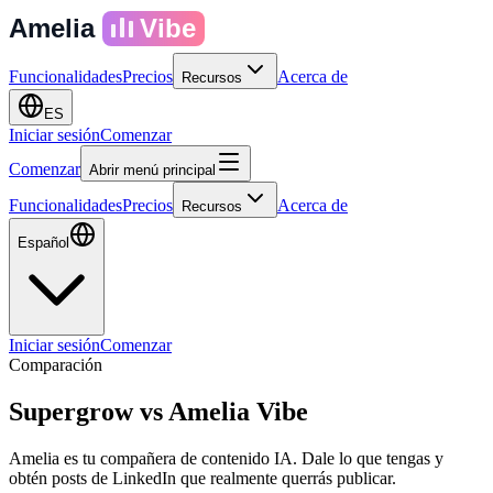
Amelia
Vibe
Funcionalidades
Precios
Acerca de
Recursos
ES
Iniciar sesión
Comenzar
Comenzar
Abrir menú principal
Funcionalidades
Precios
Acerca de
Recursos
Español
Iniciar sesión
Comenzar
Comparación
Supergrow
vs
Amelia Vibe
Amelia es tu compañera de contenido IA. Dale lo que tengas y
obtén posts de LinkedIn que realmente querrás publicar.